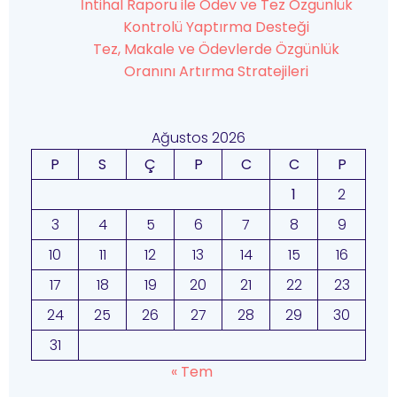
İntihal Raporu ile Ödev ve Tez Özgünlük
Kontrolü Yaptırma Desteği
Tez, Makale ve Ödevlerde Özgünlük
Oranını Artırma Stratejileri
Ağustos 2026
P
S
Ç
P
C
C
P
1
2
3
4
5
6
7
8
9
10
11
12
13
14
15
16
17
18
19
20
21
22
23
24
25
26
27
28
29
30
31
« Tem