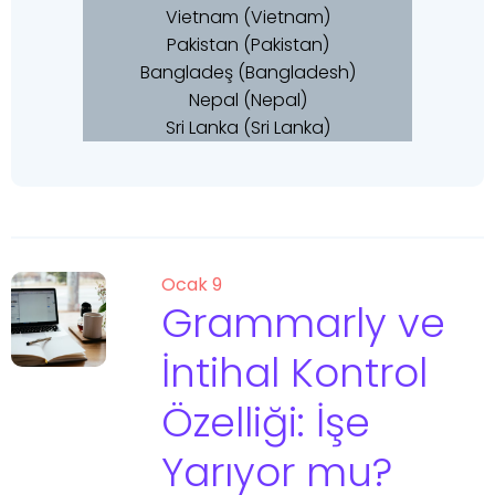
Vietnam (Vietnam)
Pakistan (Pakistan)
Bangladeş (Bangladesh)
Nepal (Nepal)
Sri Lanka (Sri Lanka)
Ocak 9
Grammarly ve
İntihal Kontrol
Özelliği: İşe
Yarıyor mu?