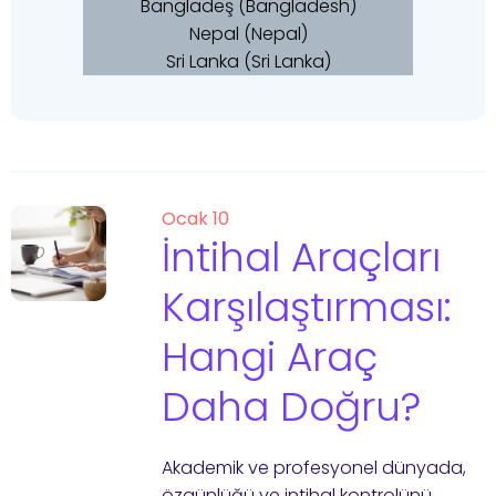
Bangladeş (Bangladesh)
Nepal (Nepal)
Sri Lanka (Sri Lanka)
Ocak 10
İntihal Araçları
Karşılaştırması:
Hangi Araç
Daha Doğru?
Akademik ve profesyonel dünyada,
özgünlüğü ve intihal kontrolünü