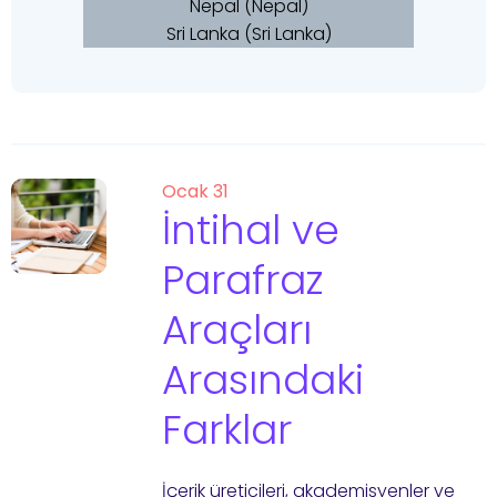
Nepal (Nepal)
Sri Lanka (Sri Lanka)
Ocak 31
İntihal ve
Parafraz
Araçları
Arasındaki
Farklar
İçerik üreticileri, akademisyenler ve