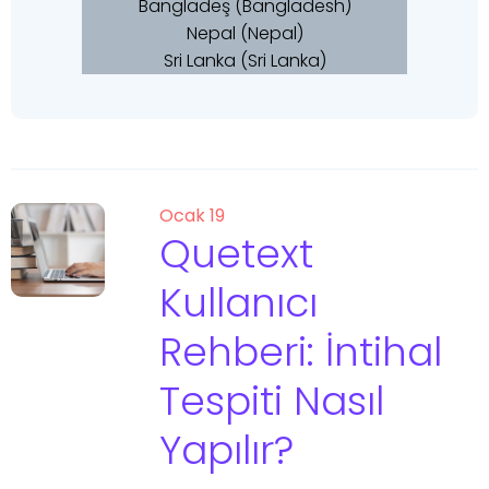
Bangladeş (Bangladesh)
Nepal (Nepal)
Sri Lanka (Sri Lanka)
Ocak 19
Quetext
Kullanıcı
Rehberi: İntihal
Tespiti Nasıl
Yapılır?