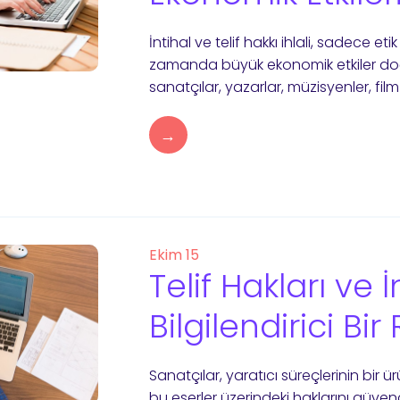
İntihal ve telif hakkı ihlali, sadece e
zamanda büyük ekonomik etkiler doğuru
sanatçılar, yazarlar, müzisyenler, fil
→
Ekim 15
Telif Hakları ve İ
Bilgilendirici Bi
Sanatçılar, yaratıcı süreçlerinin bir 
bu eserler üzerindeki haklarını güve