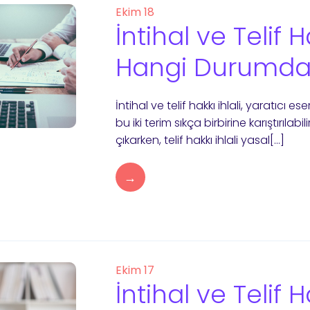
Ekim 18
İntihal ve Telif H
Hangi Durumda 
İntihal ve telif hakkı ihlali, yaratıcı
bu iki terim sıkça birbirine karıştırılabi
çıkarken, telif hakkı ihlali yasal[…]
→
Ekim 17
İntihal ve Telif H