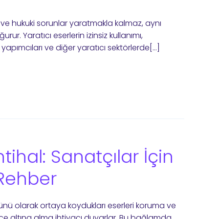
tik ve hukuki sorunlar yaratmakla kalmaz, aynı
r. Yaratıcı eserlerin izinsiz kullanımı,
m yapımcıları ve diğer yaratıcı sektörlerde[…]
ntihal: Sanatçılar İçin
r Rehber
ürünü olarak ortaya koydukları eserleri koruma ve
nce altına alma ihtiyacı duyarlar. Bu bağlamda,