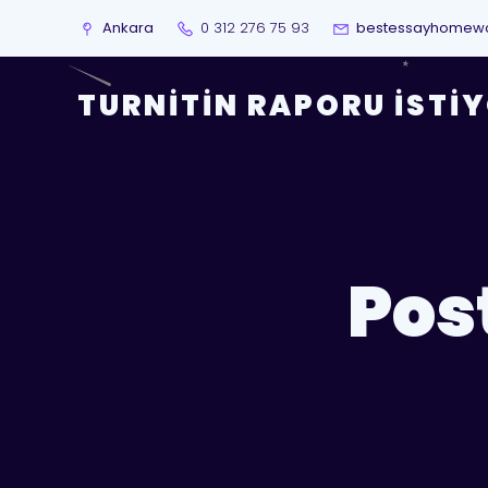
Ankara
0 312 276 75 93
bestessayhomew
TURNITIN RAPORU İSTI
Pos