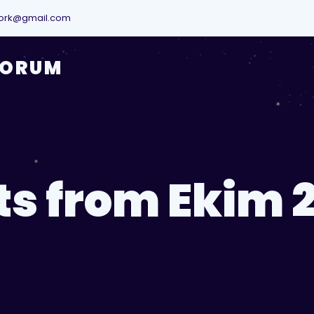
ork@gmail.com
YORUM
ts from Ekim 