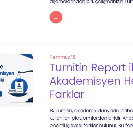
aşamalarından biri, çalışmanızın Turni
→
Temmuz 18
Turnitin Report 
Akademisyen He
Farklar
📝 Turnitin, akademik dünyada intihal
kullanılan platformlardan biridir. A
önemli işlevsel farklar bulunur. Bu fark