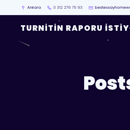
Ankara
0 312 276 75 93
bestessayhomew
TURNITIN RAPORU İSTI
Posts