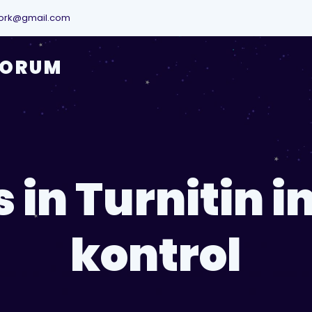
ork@gmail.com
YORUM
 in Turnitin i
kontrol