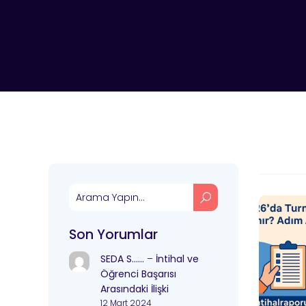
Son Yorumlar
SEDA S……
–
İntihal ve
Öğrenci Başarısı
Arasındaki İlişki
12 Mart 2024