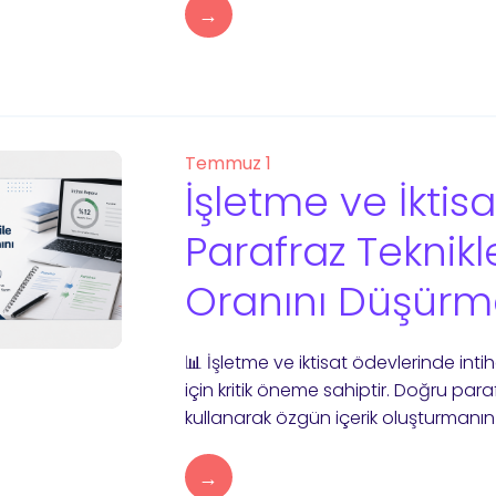
→
Temmuz 1
İşletme ve İktis
Parafraz Teknikle
Oranını Düşürm
📊 İşletme ve iktisat ödevlerinde in
için kritik öneme sahiptir. Doğru parafr
kullanarak özgün içerik oluşturmanın
→