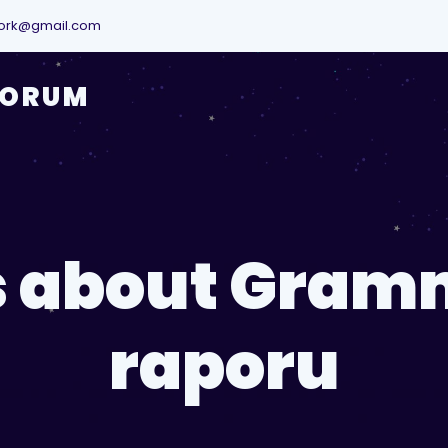
ork@gmail.com
YORUM
s about Gram
raporu