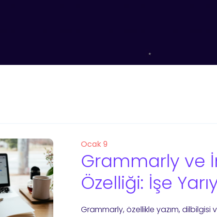
Ocak 9
Grammarly ve İn
Özelliği: İşe Yar
Grammarly, özellikle yazım, dilbilgisi v