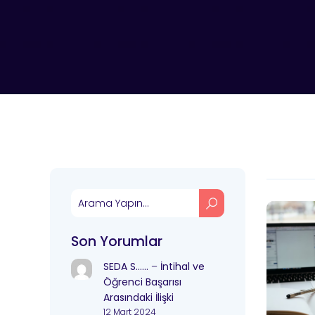
Son Yorumlar
SEDA S……
–
İntihal ve
Öğrenci Başarısı
Arasındaki İlişki
12 Mart 2024