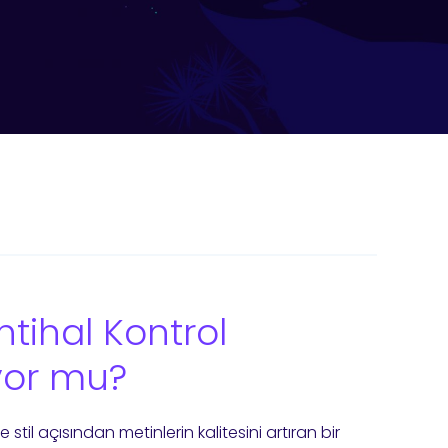
tihal Kontrol
ıyor mu?
e stil açısından metinlerin kalitesini artıran bir