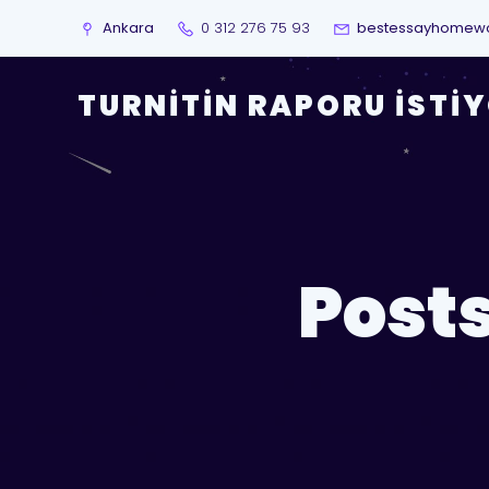
Ankara
0 312 276 75 93
bestessayhomew
TURNITIN RAPORU İSTI
Post