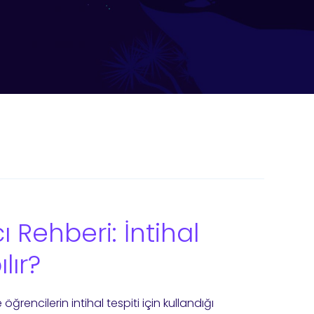
ı Rehberi: İntihal
lır?
e öğrencilerin intihal tespiti için kullandığı