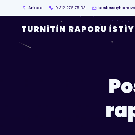
Ankara
0 312 276 75 93
bestessayhomew
TURNITIN RAPORU İSTI
Po
ra