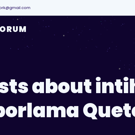
ork@gmail.com
YORUM
sts about inti
porlama Quet