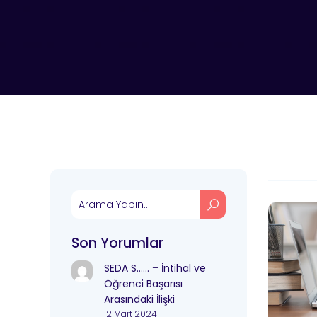
Son Yorumlar
SEDA S……
–
İntihal ve
Öğrenci Başarısı
Arasındaki İlişki
12 Mart 2024