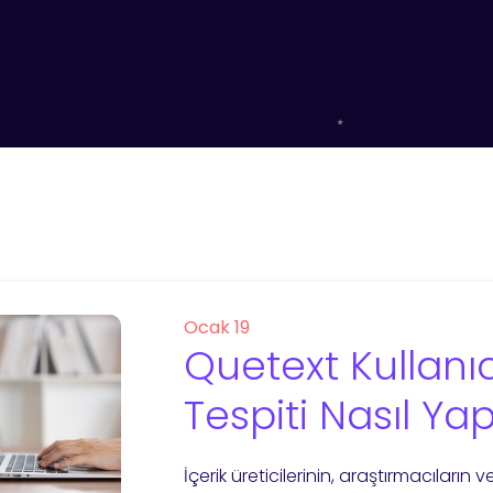
Ocak 19
Quetext Kullanıc
Tespiti Nasıl Yapı
İçerik üreticilerinin, araştırmacıların v