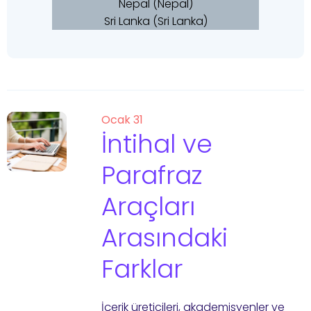
Nepal (Nepal)
Sri Lanka (Sri Lanka)
Ocak 31
İntihal ve
Parafraz
Araçları
Arasındaki
Farklar
İçerik üreticileri, akademisyenler ve