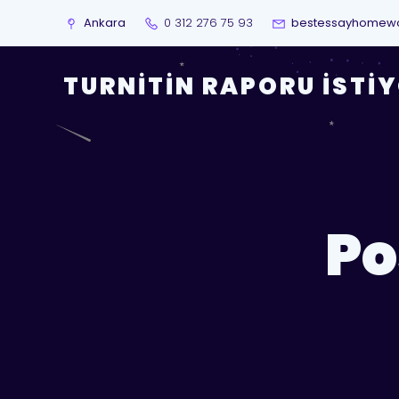
Ankara
0 312 276 75 93
bestessayhomew
TURNITIN RAPORU İSTI
Po