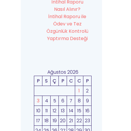
İntihal Raporu
Nasıl Alınır?
İntihal Raporu ile
Ödev ve Tez
Özgünlük Kontrolü
Yaptırma Desteği
Ağustos 2026
P
S
Ç
P
C
C
P
1
2
3
4
5
6
7
8
9
10
11
12
13
14
15
16
17
18
19
20
21
22
23
24
25
26
27
28
29
30