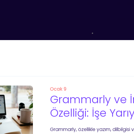
Ocak 9
Grammarly ve İn
Özelliği: İşe Yar
Grammarly, özellikle yazım, dilbilgisi v