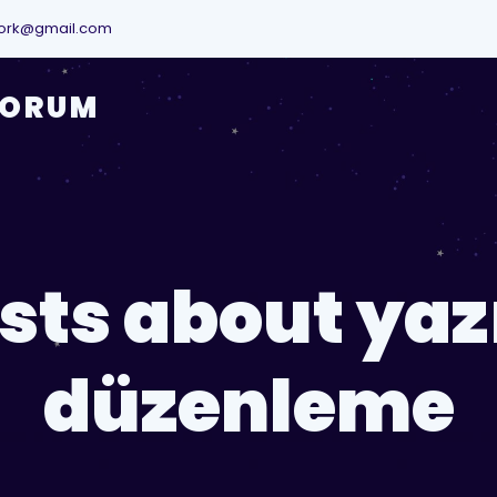
ork@gmail.com
YORUM
sts about ya
düzenleme