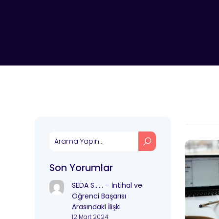
Son Yorumlar
SEDA S……
–
İntihal ve
Öğrenci Başarısı
Arasındaki İlişki
12 Mart 2024