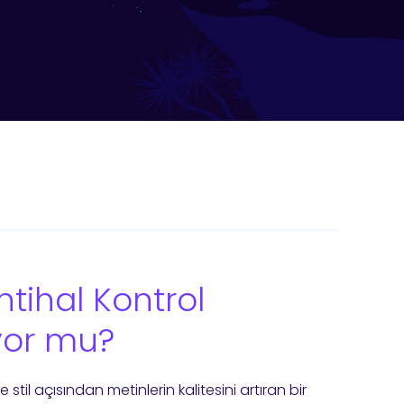
tihal Kontrol
ıyor mu?
e stil açısından metinlerin kalitesini artıran bir