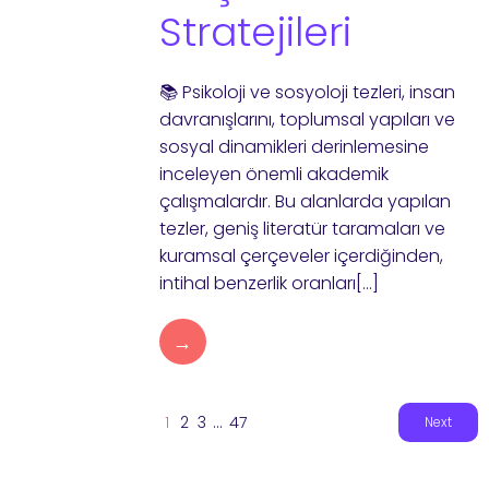
Stratejileri
📚 Psikoloji ve sosyoloji tezleri, insan
davranışlarını, toplumsal yapıları ve
sosyal dinamikleri derinlemesine
inceleyen önemli akademik
çalışmalardır. Bu alanlarda yapılan
tezler, geniş literatür taramaları ve
kuramsal çerçeveler içerdiğinden,
intihal benzerlik oranları[…]
→
1
2
3
…
47
Next