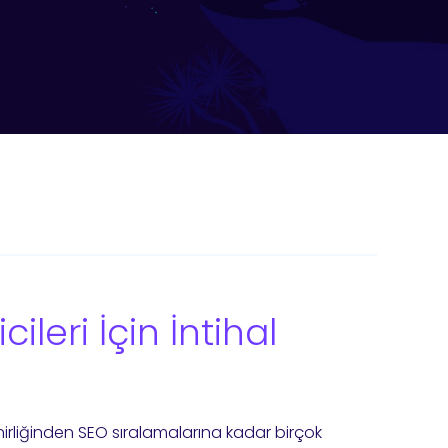
icileri İçin İntihal
linirliğinden SEO sıralamalarına kadar birçok