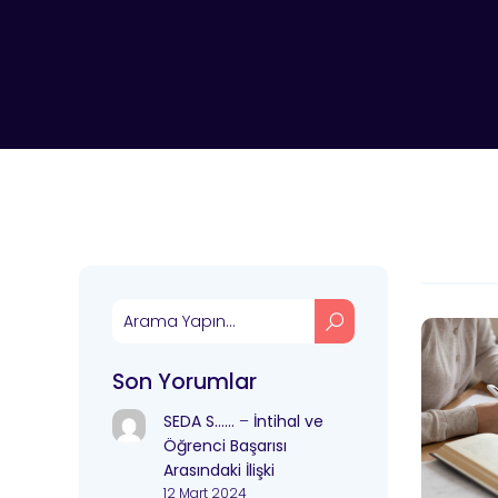
Son Yorumlar
SEDA S……
–
İntihal ve
Öğrenci Başarısı
Arasındaki İlişki
12 Mart 2024