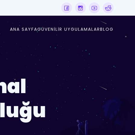
ANA SAYFA
GÜVENILIR UYGULAMALAR
BLOG
hal
uluğu