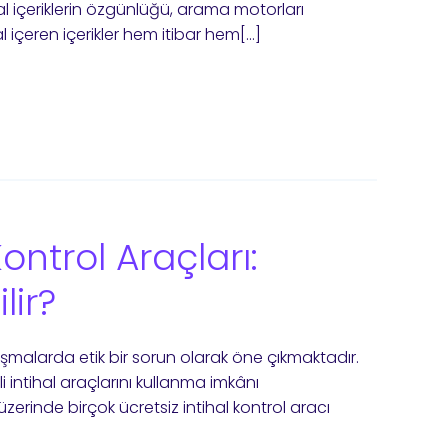
ital içeriklerin özgünlüğü, arama motorları
al içeren içerikler hem itibar hem[…]
Kontrol Araçları:
lir?
ışmalarda etik bir sorun olarak öne çıkmaktadır.
 intihal araçlarını kullanma imkânı
zerinde birçok ücretsiz intihal kontrol aracı