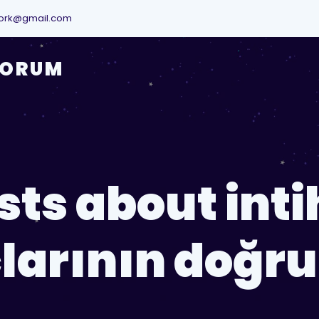
ork@gmail.com
YORUM
sts about inti
larının doğr