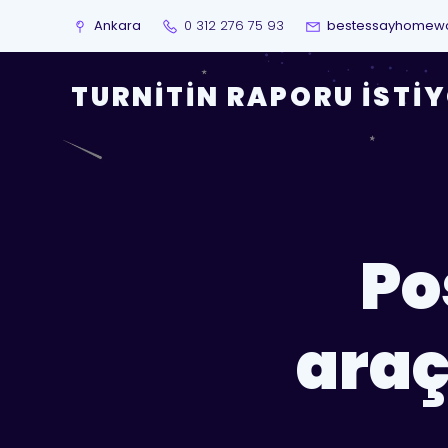
Ankara
0 312 276 75 93
bestessayhomew
TURNITIN RAPORU İSTI
Po
araç