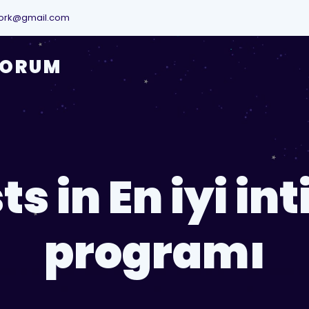
ork@gmail.com
YORUM
ts in En iyi int
programı