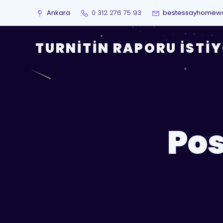
Ankara
0 312 276 75 93
bestessayhomew
TURNITIN RAPORU İSTI
Pos