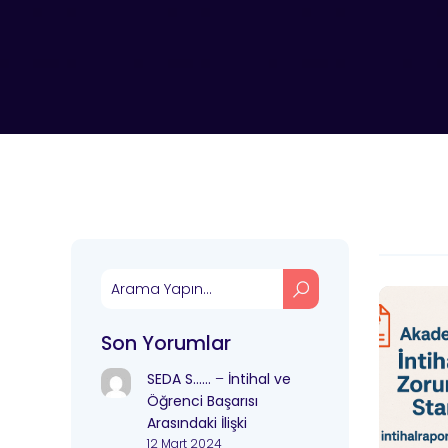
Son Yorumlar
SEDA S……
–
İntihal ve
Öğrenci Başarısı
Arasındaki İlişki
12 Mart 2024