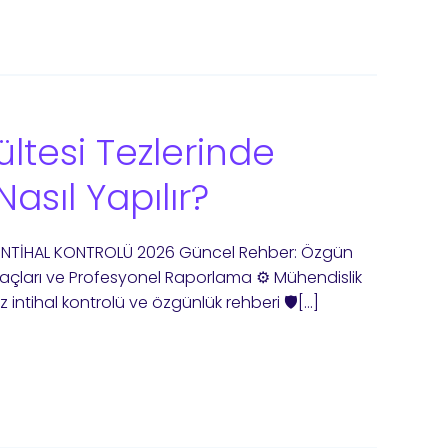
ltesi Tezlerinde
Nasıl Yapılır?
E İNTİHAL KONTROLÜ 2026 Güncel Rehber: Özgün
çları ve Profesyonel Raporlama ⚙️ Mühendislik
 intihal kontrolü ve özgünlük rehberi 🛡️[…]