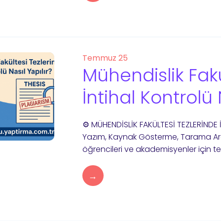
Temmuz 25
Mühendislik Fakü
İntihal Kontrolü 
⚙️ MÜHENDİSLİK FAKÜLTESİ TEZLERİND
Yazım, Kaynak Gösterme, Tarama Ara
öğrencileri ve akademisyenler için tez
→