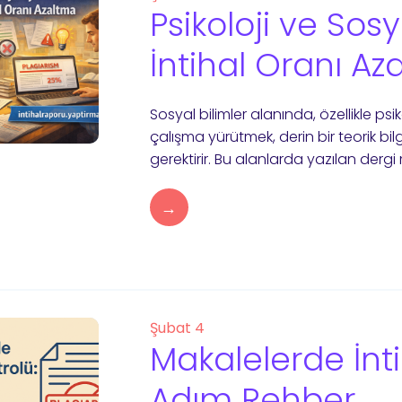
Psikoloji ve Sos
İntihal Oranı Az
Sosyal bilimler alanında, özellikle psi
çalışma yürütmek, derin bir teorik bilgi
gerektirir. Bu alanlarda yazılan dergi
→
Şubat 4
Makalelerde İnt
Adım Rehber