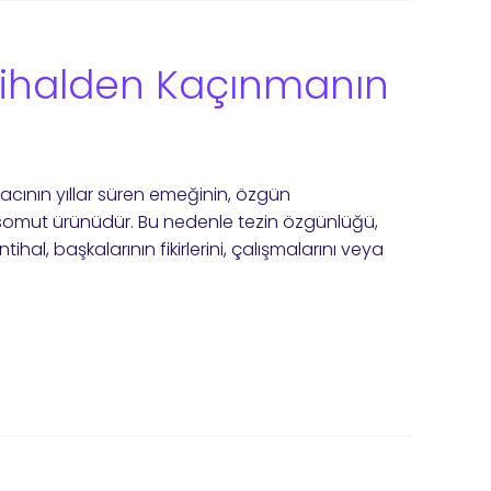
tihalden Kaçınmanın
cının yıllar süren emeğinin, özgün
n somut ürünüdür. Bu nedenle tezin özgünlüğü,
hal, başkalarının fikirlerini, çalışmalarını veya