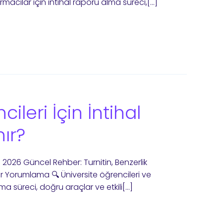
macılar için intihal raporu alma süreci,[…]
ileri İçin İntihal
nır?
2026 Güncel Rehber: Turnitin, Benzerlik
r Yorumlama 🔍 Üniversite öğrencileri ve
ma süreci, doğru araçlar ve etkili[…]