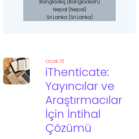
Bangladeş (Bangladesh)
Nepal (Nepal)
Sri Lanka (Sri Lanka)
Ocak 15
iThenticate:
Yayıncılar ve
Araştırmacılar
İçin İntihal
Çözümü