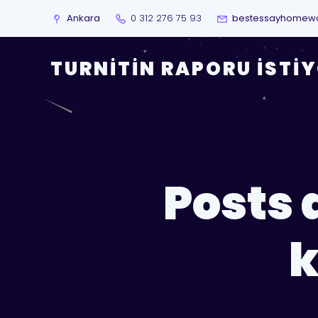
Ankara
0 312 276 75 93
bestessayhomew
TURNITIN RAPORU İSTI
Posts 
k