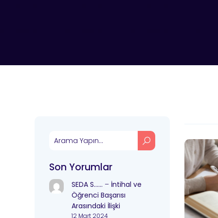
Son Yorumlar
SEDA S……
–
İntihal ve
Öğrenci Başarısı
Arasındaki İlişki
12 Mart 2024