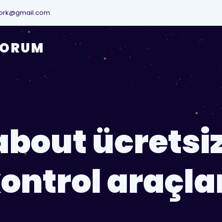
ork@gmail.com
YORUM
about ücretsi
ontrol araçla