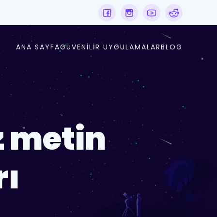
ANA SAYFA
GÜVENILIR UYGULAMALAR
BLOG
z metin
rı