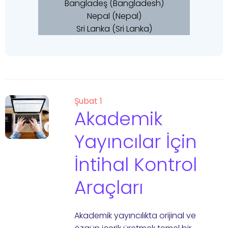
Bangladeş (Bangladesh)
Nepal (Nepal)
Sri Lanka (Sri Lanka)
Şubat 1
Akademik
Yayıncılar İçin
İntihal Kontrol
Araçları
Akademik yayıncılıkta orijinal ve