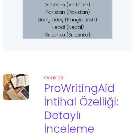
Vietnam (Vietnam)
Pakistan (Pakistan)
Bangladeş (Bangladesh)
Nepal (Nepal)
Sri Lanka (Sri Lanka)
Ocak 29
ProWritingAid
İntihal Özelliği:
Detaylı
İnceleme