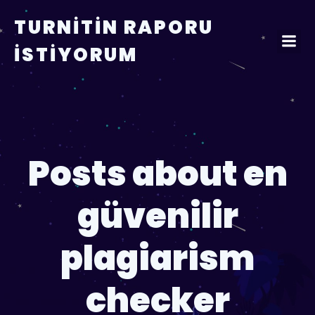
TURNITIN RAPORU
İSTIYORUM
Posts about en
güvenilir
plagiarism
checker