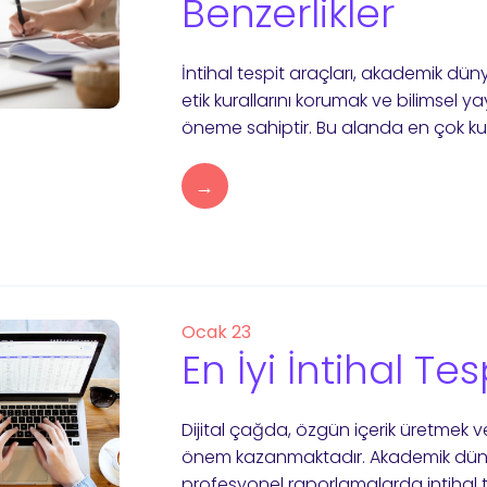
Benzerlikler
İntihal tespit araçları, akademik d
etik kurallarını korumak ve bilimsel yayın
öneme sahiptir. Bu alanda en çok kull
→
Ocak 23
En İyi İntihal T
Dijital çağda, özgün içerik üretmek 
önem kazanmaktadır. Akademik dünya
profesyonel raporlamalarda intihal t