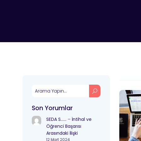
Son Yorumlar
SEDA S……
–
İntihal ve
Öğrenci Başarısı
Arasındaki İlişki
12 Mart 2024