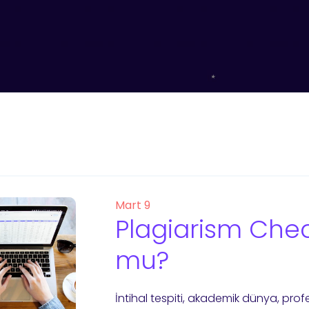
Mart 9
Plagiarism Check
mu?
İntihal tespiti, akademik dünya, prof