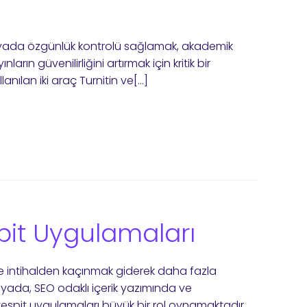
ünyada özgünlük kontrolü sağlamak, akademik
ların güvenilirliğini artırmak için kritik bir
anılan iki araç Turnitin ve[…]
espit Uygulamaları
ve intihalden kaçınmak giderek daha fazla
da, SEO odaklı içerik yazımında ve
espit uygulamaları büyük bir rol oynamaktadır.