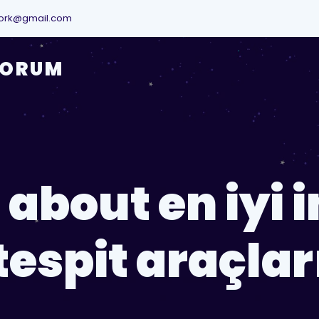
ork@gmail.com
YORUM
 about en iyi i
tespit araçlar