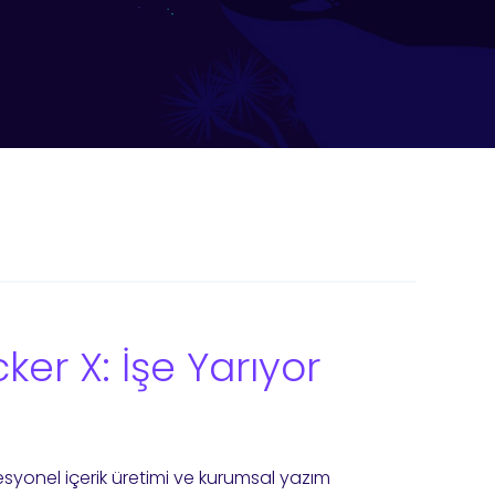
er X: İşe Yarıyor
esyonel içerik üretimi ve kurumsal yazım