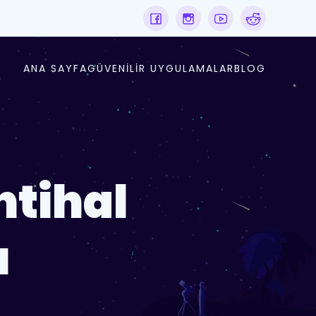
ANA SAYFA
GÜVENILIR UYGULAMALAR
BLOG
ntihal
ı