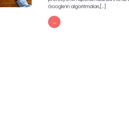
Google’ın algoritmaları,[…]
→