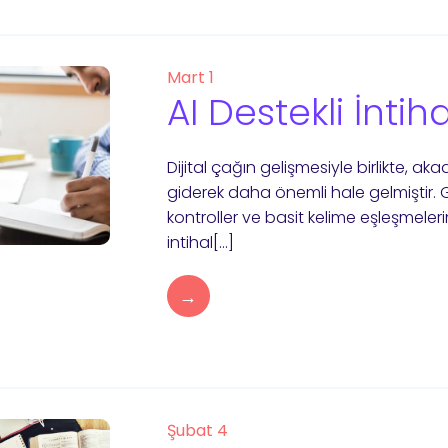
Mart 1
AI Destekli İntiha
Dijital çağın gelişmesiyle birlikte, a
giderek daha önemli hale gelmiştir. G
kontroller ve basit kelime eşleşmeler
intihal[…]
→
Şubat 4