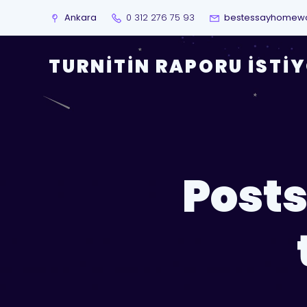
Ankara
0 312 276 75 93
bestessayhomew
TURNITIN RAPORU İSTI
Posts