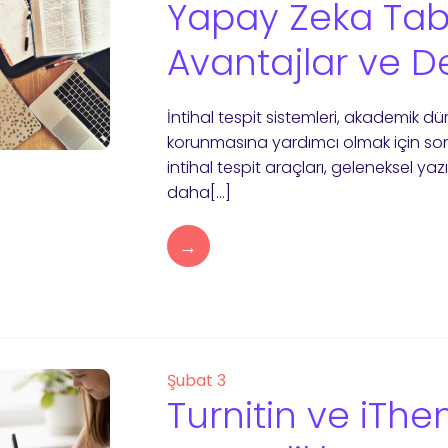
Yapay Zeka Taban
Avantajlar ve D
İntihal tespit sistemleri, akademik dü
korunmasına yardımcı olmak için son y
intihal tespit araçları, geleneksel yaz
daha[…]
→
Şubat 3
Turnitin ve iThe