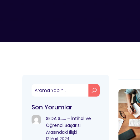
Son Yorumlar
SEDA S……
–
İntihal ve
Öğrenci Başarısı
Arasındaki İlişki
12 Mart 2024