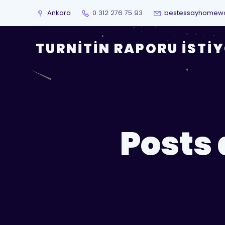
Ankara
0 312 276 75 93
bestessayhomew
TURNITIN RAPORU İSTI
Posts 