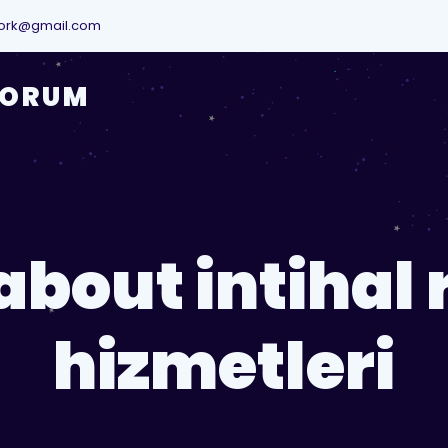
ork@gmail.com
YORUM
about intihal
hizmetleri