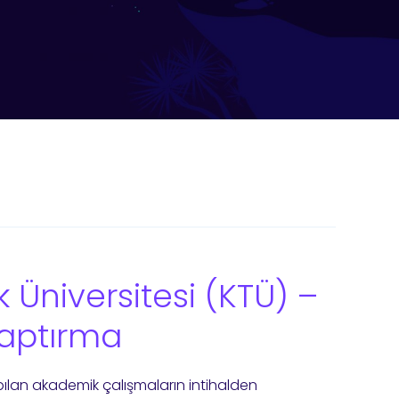
 Üniversitesi (KTÜ) –
Yaptırma
pılan akademik çalışmaların intihalden