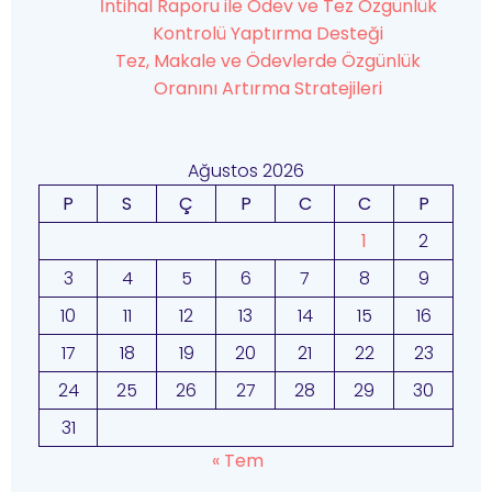
İntihal Raporu ile Ödev ve Tez Özgünlük
Kontrolü Yaptırma Desteği
Tez, Makale ve Ödevlerde Özgünlük
Oranını Artırma Stratejileri
Ağustos 2026
P
S
Ç
P
C
C
P
1
2
3
4
5
6
7
8
9
10
11
12
13
14
15
16
17
18
19
20
21
22
23
24
25
26
27
28
29
30
31
« Tem