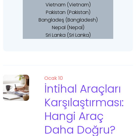
Vietnam (Vietnam)
Pakistan (Pakistan)
Bangladeş (Bangladesh)
Nepal (Nepal)
Sri Lanka (Sri Lanka)
Ocak 10
İntihal Araçları
Karşılaştırması:
Hangi Araç
Daha Doğru?