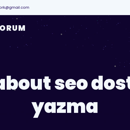
ork@gmail.com
YORUM
about seo dos
yazma