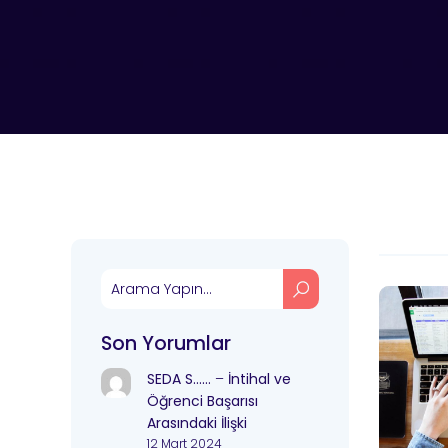
Son Yorumlar
SEDA S……
–
İntihal ve
Öğrenci Başarısı
Arasındaki İlişki
12 Mart 2024