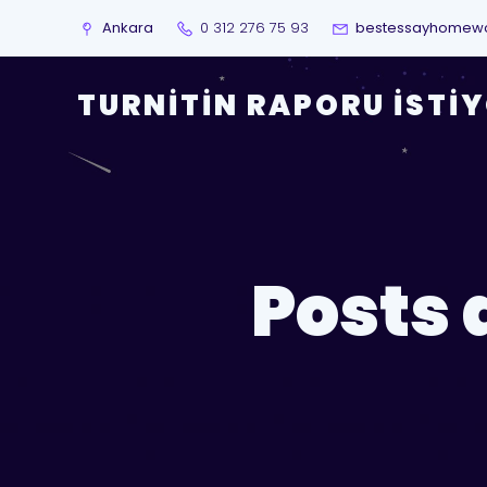
Ankara
0 312 276 75 93
bestessayhomew
TURNITIN RAPORU İSTI
Posts 