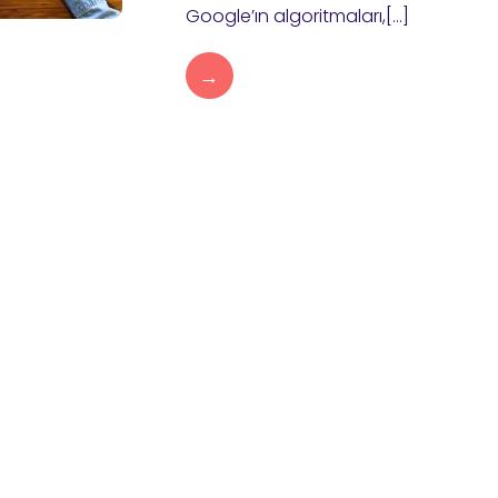
Google’ın algoritmaları,[…]
→