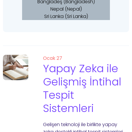
Bangladeş (Bangladesh)
Nepal (Nepal)
Sri Lanka (Sri Lanka)
Ocak 27
Yapay Zeka ile
Gelişmiş İntihal
Tespit
Sistemleri
Gelişen teknoloji ile birlikte yapay
zeka destekli intihal tespit sistemleri,