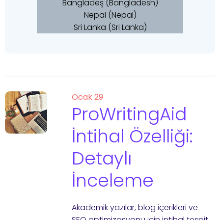
Bangladeş (Bangladesh)
Nepal (Nepal)
Sri Lanka (Sri Lanka)
Ocak 29
ProWritingAid
İntihal Özelliği:
Detaylı
İnceleme
Akademik yazılar, blog içerikleri ve
SEO optimizasyonu için intihal tespit