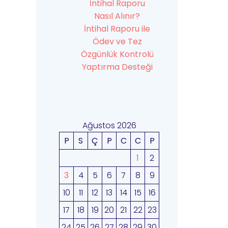
İntihal Raporu
Nasıl Alınır?
İntihal Raporu ile
Ödev ve Tez
Özgünlük Kontrolü
Yaptırma Desteği
Ağustos 2026
P
S
Ç
P
C
C
P
1
2
3
4
5
6
7
8
9
10
11
12
13
14
15
16
17
18
19
20
21
22
23
24
25
26
27
28
29
30