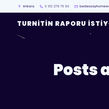
Ankara
0 312 276 75 93
bestessayhomew
TURNITIN RAPORU İSTI
Posts a