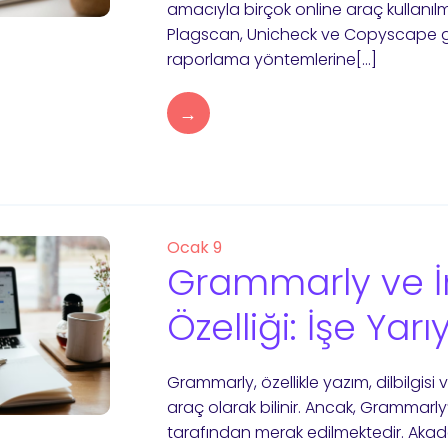
amacıyla birçok online araç kullanılm
Plagscan, Unicheck ve Copyscape gibi 
raporlama yöntemlerine[…]
→
Ocak 9
Grammarly ve İn
Özelliği: İşe Yar
Grammarly, özellikle yazım, dilbilgisi v
araç olarak bilinir. Ancak, Grammarly’n
tarafından merak edilmektedir. Akade