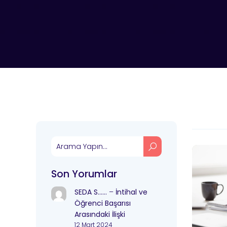
Son Yorumlar
SEDA S……
–
İntihal ve
Öğrenci Başarısı
Arasındaki İlişki
12 Mart 2024