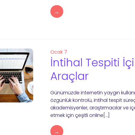
→
Ocak 7
İntihal Tespiti İç
Araçlar
Günümüzde internetin yaygın kullanımı 
özgünlük kontrolü, intihal tespit sür
akademisyenler, araştırmacılar ve içerik
etmek için çeşitli online[…]
→