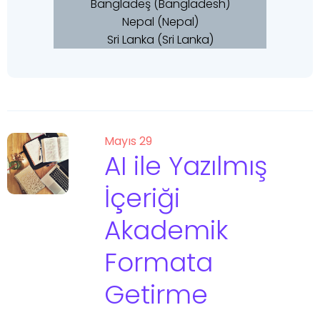
Bangladeş (Bangladesh)
Nepal (Nepal)
Sri Lanka (Sri Lanka)
Mayıs 29
AI ile Yazılmış
İçeriği
Akademik
Formata
Getirme