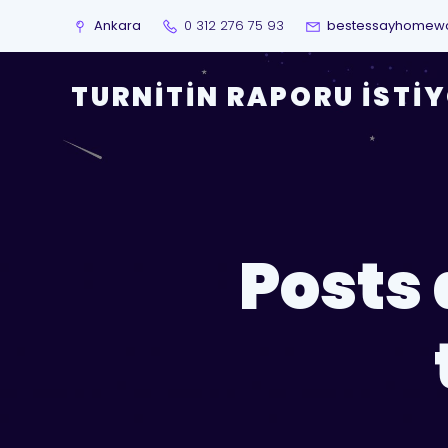
Ankara
0 312 276 75 93
bestessayhomew
TURNITIN RAPORU İSTI
Posts 