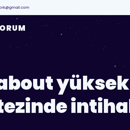
ork@gmail.com
YORUM
about yüksek
tezinde intiha