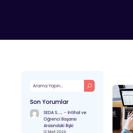
Son Yorumlar
SEDA S……
–
İntihal ve
Öğrenci Başarısı
Arasındaki İlişki
12 Mart 2024