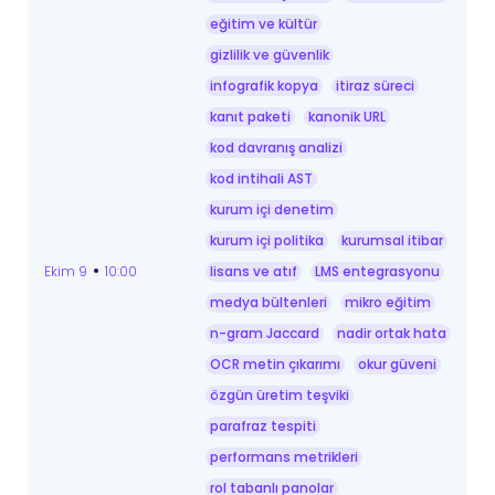
eğitim ve kültür
gizlilik ve güvenlik
infografik kopya
itiraz süreci
kanıt paketi
kanonik URL
kod davranış analizi
kod intihali AST
kurum içi denetim
kurum içi politika
kurumsal itibar
•
Ekim 9
10:00
lisans ve atıf
LMS entegrasyonu
medya bültenleri
mikro eğitim
n-gram Jaccard
nadir ortak hata
OCR metin çıkarımı
okur güveni
özgün üretim teşviki
parafraz tespiti
performans metrikleri
rol tabanlı panolar