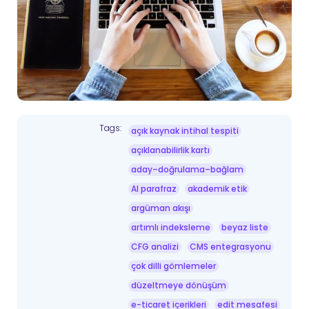
Tags:
açık kaynak intihal tespiti
açıklanabilirlik kartı
aday–doğrulama–bağlam
AI parafraz
akademik etik
argüman akışı
artımlı indeksleme
beyaz liste
CFG analizi
CMS entegrasyonu
çok dilli gömlemeler
düzeltmeye dönüşüm
e-ticaret içerikleri
edit mesafesi