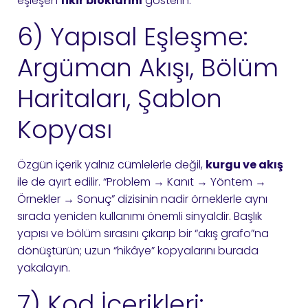
eşleşen
fikir bloklarını
gösterin.
6) Yapısal Eşleşme:
Argüman Akışı, Bölüm
Haritaları, Şablon
Kopyası
Özgün içerik yalnız cümlelerle değil,
kurgu ve akış
ile de ayırt edilir. “Problem → Kanıt → Yöntem →
Örnekler → Sonuç” dizisinin nadir örneklerle aynı
sırada yeniden kullanımı önemli sinyaldir. Başlık
yapısı ve bölüm sırasını çıkarıp bir “akış grafo”na
dönüştürün; uzun “hikâye” kopyalarını burada
yakalayın.
7) Kod İçerikleri: