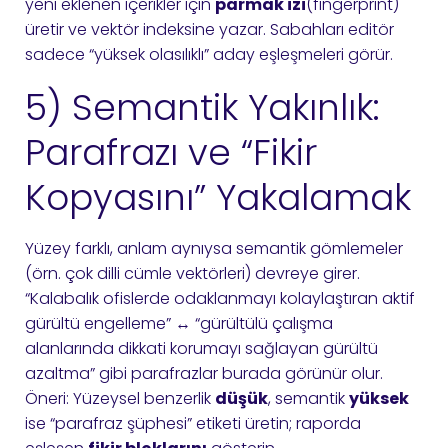
yeni eklenen içerikler için
parmak izi
(fingerprint)
üretir ve vektör indeksine yazar. Sabahları editör
sadece “yüksek olasılıklı” aday eşleşmeleri görür.
5) Semantik Yakınlık:
Parafrazı ve “Fikir
Kopyasını” Yakalamak
Yüzey farklı, anlam aynıysa semantik gömlemeler
(örn. çok dilli cümle vektörleri) devreye girer.
“Kalabalık ofislerde odaklanmayı kolaylaştıran aktif
gürültü engelleme” ↔ “gürültülü çalışma
alanlarında dikkati korumayı sağlayan gürültü
azaltma” gibi parafrazlar burada görünür olur.
Öneri: Yüzeysel benzerlik
düşük
, semantik
yüksek
ise “parafraz şüphesi” etiketi üretin; raporda