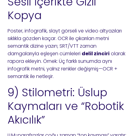
Sesli İçerikte Gizli
Kopya
Poster, infografik, slayt görseli ve video altyazıları
sıklıkla gözden kaçar. OCR ile çıkarılan metni
semantik dizine yazın; SRT/VTT zaman
damgalarıyla eşleşen cümleleri
delil zinciri
olarak
rapora ekleyin. Örnek: Üç farklı sunumda aynı
infografik metni, yalnız renkler değişmiş—OCR +
semantik ile netleşir.
9) Stilometri: Üslup
Kaymaları ve “Robotik
Akıcılık”
LLM-parafrazlar çoğu zaman “ton kayması” yaratır: