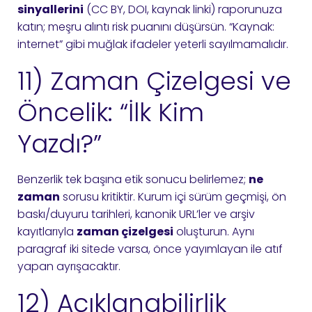
sinyallerini
(CC BY, DOI, kaynak linki) raporunuza
katın; meşru alıntı risk puanını düşürsün. “Kaynak:
internet” gibi muğlak ifadeler yeterli sayılmamalıdır.
11) Zaman Çizelgesi ve
Öncelik: “İlk Kim
Yazdı?”
Benzerlik tek başına etik sonucu belirlemez;
ne
zaman
sorusu kritiktir. Kurum içi sürüm geçmişi, ön
baskı/duyuru tarihleri, kanonik URL’ler ve arşiv
kayıtlarıyla
zaman çizelgesi
oluşturun. Aynı
paragraf iki sitede varsa, önce yayımlayan ile atıf
yapan ayrışacaktır.
12) Açıklanabilirlik