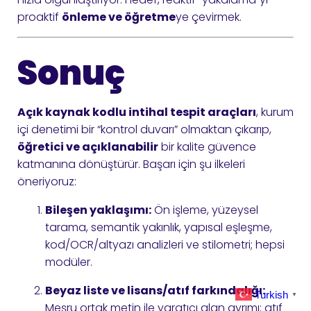
proaktif
önleme ve öğretme
ye çevirmek.
Sonuç
Açık kaynak kodlu intihal tespit araçları
, kurum
içi denetimi bir “kontrol duvarı” olmaktan çıkarıp,
öğretici ve açıklanabilir
bir kalite güvence
katmanına dönüştürür. Başarı için şu ilkeleri
öneriyoruz:
Bileşen yaklaşımı:
Ön işleme, yüzeysel
tarama, semantik yakınlık, yapısal eşleşme,
kod/OCR/altyazı analizleri ve stilometri; hepsi
modüler.
Beyaz liste ve lisans/atıf farkındalığı:
Turkish
▼
Meşru ortak metin ile yaratıcı alan ayrımı; atıf