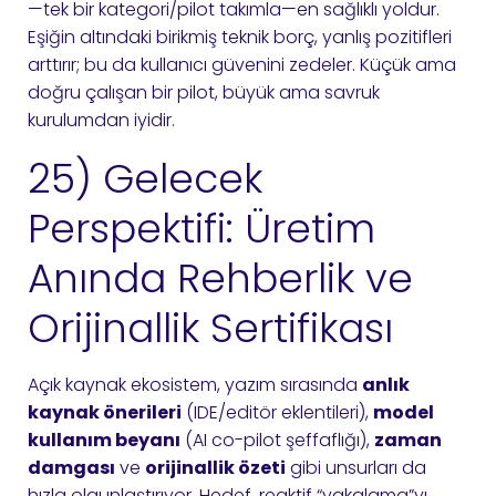
—tek bir kategori/pilot takımla—en sağlıklı yoldur.
Eşiğin altındaki birikmiş teknik borç, yanlış pozitifleri
arttırır; bu da kullanıcı güvenini zedeler. Küçük ama
doğru çalışan bir pilot, büyük ama savruk
kurulumdan iyidir.
25) Gelecek
Perspektifi: Üretim
Anında Rehberlik ve
Orijinallik Sertifikası
Açık kaynak ekosistem, yazım sırasında
anlık
kaynak önerileri
(IDE/editör eklentileri),
model
kullanım beyanı
(AI co-pilot şeffaflığı),
zaman
damgası
ve
orijinallik özeti
gibi unsurları da
hızla olgunlaştırıyor. Hedef, reaktif “yakalama”yı