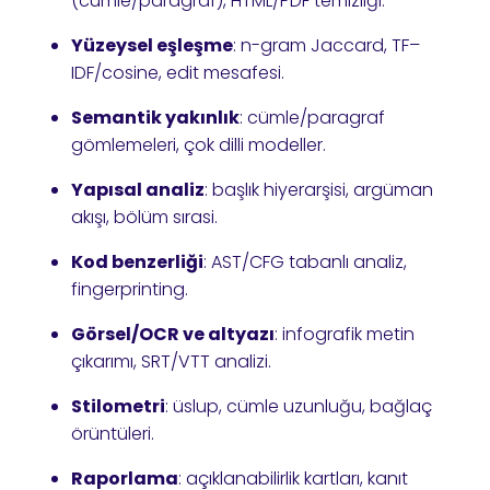
(cümle/paragraf), HTML/PDF temizliği.
Yüzeysel eşleşme
: n-gram Jaccard, TF–
IDF/cosine, edit mesafesi.
Semantik yakınlık
: cümle/paragraf
gömlemeleri, çok dilli modeller.
Yapısal analiz
: başlık hiyerarşisi, argüman
akışı, bölüm sırasi.
Kod benzerliği
: AST/CFG tabanlı analiz,
fingerprinting.
Görsel/OCR ve altyazı
: infografik metin
çıkarımı, SRT/VTT analizi.
Stilometri
: üslup, cümle uzunluğu, bağlaç
örüntüleri.
Raporlama
: açıklanabilirlik kartları, kanıt