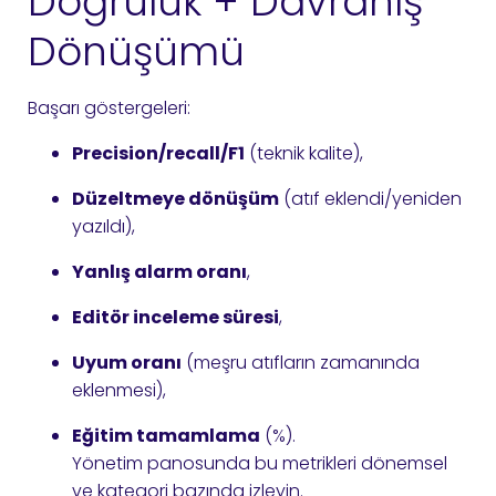
Doğruluk + Davranış
Dönüşümü
Başarı göstergeleri:
Precision/recall/F1
(teknik kalite),
Düzeltmeye dönüşüm
(atıf eklendi/yeniden
yazıldı),
Yanlış alarm oranı
,
Editör inceleme süresi
,
Uyum oranı
(meşru atıfların zamanında
eklenmesi),
Eğitim tamamlama
(%).
Yönetim panosunda bu metrikleri dönemsel
ve kategori bazında izleyin.