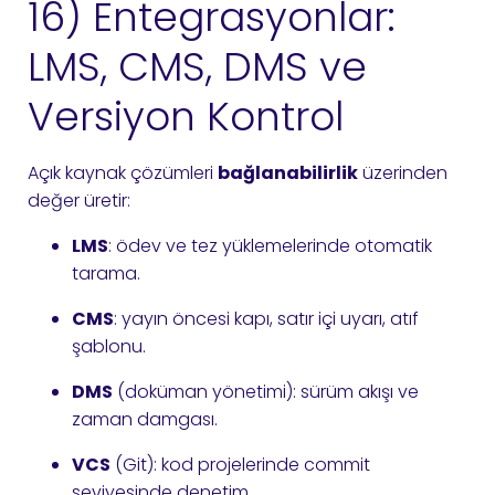
16) Entegrasyonlar:
LMS, CMS, DMS ve
Versiyon Kontrol
Açık kaynak çözümleri
bağlanabilirlik
üzerinden
değer üretir:
LMS
: ödev ve tez yüklemelerinde otomatik
tarama.
CMS
: yayın öncesi kapı, satır içi uyarı, atıf
şablonu.
DMS
(doküman yönetimi): sürüm akışı ve
zaman damgası.
VCS
(Git): kod projelerinde commit
seviyesinde denetim.