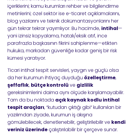
içeriklerini; kamu kurumları rehber ve bilgilendirme
metinlerini; özel sektör ise e-ticaret açıklamalarını,
blog yazılarını ve teknik dokümantasyonlarını her
gün tekrar tekrar yayımlıyor. Bu hacimde,
intihal
—
yani izinsiz kopyalama, hatalı/eksik atıf, ince
parafrazla başkasının fikrini sahiplenme—etikten
hukuka, markadan güvenliğe kadar geniş bir risk
kümesi yaratıyor.
Ticari intihal tespit servisleri, yaygın ve güçlü olsa
da her kurumun ihtiyaç duyduğu
özelleştirme
,
şeffaflık
,
bütçe kontrolü
ve
gizlilik
gereksinimlerini daima aynı ölçüde karşılamayabilir.
Tam da bu noktada
açık kaynak kodlu intihal
tespit araçları
, “kutudan çıktığı gibi” kullanılan bir
yazılımdan ziyade, kurumun iş akışına
gömülebilecek, denetlenebilir, geliştirilebilir ve
kendi
veriniz üzerinde
çalıştırılabilir bir çerçeve sunar.