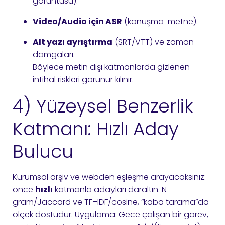
görüntüsü).
Video/Audio için ASR
(konuşma-metne).
Alt yazı ayrıştırma
(SRT/VTT) ve zaman
damgaları.
Böylece metin dışı katmanlarda gizlenen
intihal riskleri görünür kılınır.
4) Yüzeysel Benzerlik
Katmanı: Hızlı Aday
Bulucu
Kurumsal arşiv ve webden eşleşme arayacaksınız:
önce
hızlı
katmanla adayları daraltın. N-
gram/Jaccard ve TF–IDF/cosine, “kaba tarama”da
ölçek dostudur. Uygulama: Gece çalışan bir görev,