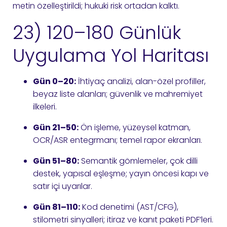
metin özelleştirildi; hukuki risk ortadan kalktı.
23) 120–180 Günlük
Uygulama Yol Haritası
Gün 0–20:
İhtiyaç analizi, alan-özel profiller,
beyaz liste alanları; güvenlik ve mahremiyet
ilkeleri.
Gün 21–50:
Ön işleme, yüzeysel katman,
OCR/ASR entegrmanı; temel rapor ekranları.
Gün 51–80:
Semantik gömlemeler, çok dilli
destek, yapısal eşleşme; yayın öncesi kapı ve
satır içi uyarılar.
Gün 81–110:
Kod denetimi (AST/CFG),
stilometri sinyalleri; itiraz ve kanıt paketi PDF’leri.