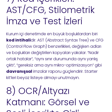
AST/CFG, Stilometrik
İmza ve Test İzleri
Kurum içi denetimde en büyük boşluklardan biri
kod intihali
dir. AST (Abstract Syntax Tree) ve CFG
(Control Flow Graph) benzerlikleri, değişken adları
ve boşlukları değiştirilen kopyaları yakalar. “Nadir
ortak hatalar”, “aynı sınır durumunda aynı yanlış
çıktı”, “gereksiz ama aynı mikro-optimizasyon” gibi
davranışsal
imzalar raporu güçlendirir. Starter
kit’leri beyaz listeye almayı unutmayın.
8) OCR/Altyazı
Katmanı: Görsel ve