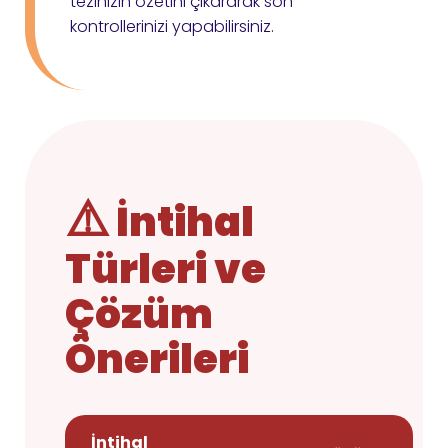
tezinizin özetini çıkararak son
kontrollerinizi yapabilirsiniz.
⚠️
İntihal
Türleri ve
Çözüm
Önerileri
İntihal