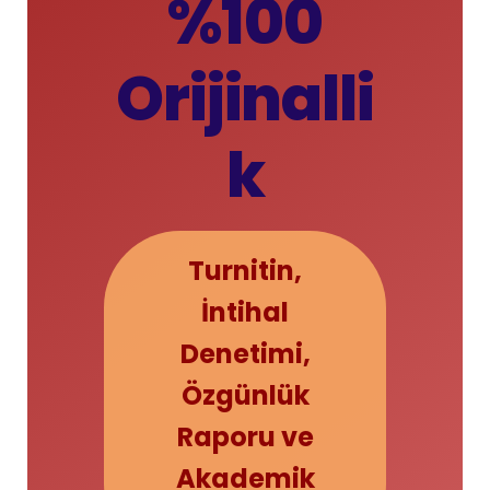
%100
Orijinalli
k
Turnitin,
İntihal
Denetimi,
Özgünlük
Raporu ve
Akademik