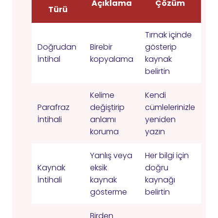
Açıklama
Çözüm
Türü
Tırnak içinde
Doğrudan
Birebir
gösterip
İntihal
kopyalama
kaynak
belirtin
Kelime
Kendi
Parafraz
değiştirip
cümlelerinizle
İntihali
anlamı
yeniden
koruma
yazın
Yanlış veya
Her bilgi için
Kaynak
eksik
doğru
İntihali
kaynak
kaynağı
gösterme
belirtin
Birden