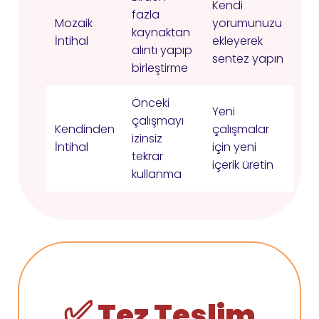
Kendi
fazla
Mozaik
yorumunuzu
kaynaktan
İntihal
ekleyerek
alıntı yapıp
sentez yapın
birleştirme
Önceki
Yeni
çalışmayı
Kendinden
çalışmalar
izinsiz
İntihal
için yeni
tekrar
içerik üretin
kullanma
✅
Tez Teslim