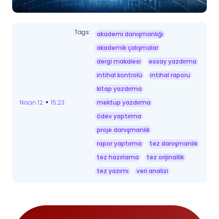
Tags:
akademi danışmanlığı
akademik çalışmalar
dergi makalesi
essay yazdırma
intihal kontrolü
intihal raporu
kitap yazdırma
•
Nisan 12
15:23
mektup yazdırma
ödev yaptırma
proje danışmanlık
rapor yaptırma
tez danışmanlık
tez hazırlama
tez orijinallik
tez yazımı
veri analizi