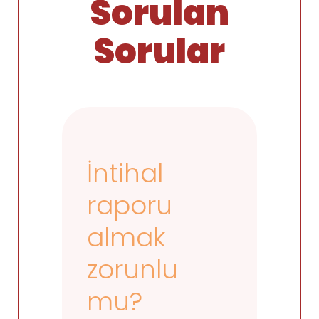
Sorulan
Sorular
İntihal
raporu
almak
zorunlu
mu?