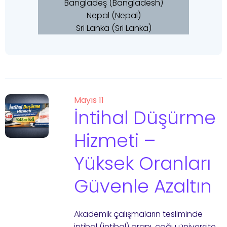
Bangladeş (Bangladesh)
Nepal (Nepal)
Sri Lanka (Sri Lanka)
Mayıs 11
İntihal Düşürme
Hizmeti –
Yüksek Oranları
Güvenle Azaltın
Akademik çalışmaların tesliminde
intihal (intihal) oranı, çoğu üniversite