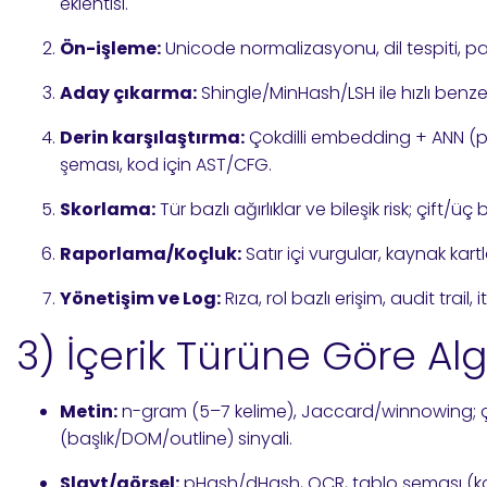
eklentisi.
Ön-işleme:
Unicode normalizasyonu, dil tespiti, p
Aday çıkarma:
Shingle/MinHash/LSH ile hızlı benz
Derin karşılaştırma:
Çokdilli embedding + ANN (par
şeması, kod için AST/CFG.
Skorlama:
Tür bazlı ağırlıklar ve bileşik risk; çift/üç 
Raporlama/Koçluk:
Satır içi vurgular, kaynak kartl
Yönetişim ve Log:
Rıza, rol bazlı erişim, audit trail, 
3) İçerik Türüne Göre Al
Metin:
n-gram (5–7 kelime), Jaccard/winnowing; 
(başlık/DOM/outline) sinyali.
Slayt/görsel:
pHash/dHash, OCR, tablo şeması (kolo