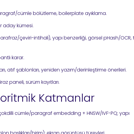
aragraf/cümle bölütleme, boilerplate ayıklama.
er aday kümesi.
afraz/çeviri-intihali), yapı benzerliği, görsel pHash/OCR, 
bantlı karar.
arı, atıf şablonları, yeniden yazım/derinleştirme önerileri.
itiraz paneli, sürüm kayıtları.
goritmik Katmanlar
çokdilli cümle/paragraf embedding + HNSW/IVF-PQ; yapı
n başlıkları/birim); ekran görüntüsü türevleri.