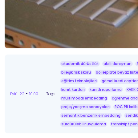
akademik dürüstlük
akıllı danışman
bileşik risk skoru
boilerplate beyaz list
eğitim teknolojileri
görsel kredi captio
kanıt kartları
kanıtlı raporlama
KVKK 
•
Eylül 22
10:00
Tags:
multimodal embedding
öğrenme anali
proje/yarışma senaryoları
ROC PR kali
semantik benzerlik embedding
sendik
sürdürülebilir uygulama
transkript pe