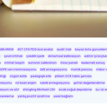
ANN HNSW
AST CFG PDG kod analizi
audit trail
beyaz liste güncelle
e
çeviri intihali
çokdilli içerik
dönemsel kalibrasyon
editör içi koçluk
n
intihal tespiti
isotonic calibration
itiraz paneli
kademeli sonuç
GDPR veri minimizasyonu
LMS entegrasyonu
metrik panosu
mikro-
tiği
özgün katkı
pedagojik etki
pHash OCR tablo şeması
brasyonu
rol bazlı erişim
rubrik entegrasyonu
şeffaf değerlendirme
asyon ve atıf
shingling MinHash LSH
sıcak soğuk depolama
su-izi 
ncereleme
yanlış pozitif azaltma
yerel bağlam