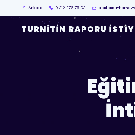
Ankara
0 312 276 75 93
bestessayhomew
TURNITIN RAPORU İSTI
Eğit
İnt