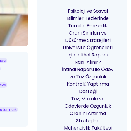
Psikoloji ve Sosyal
Bilimler Tezlerinde
Turnitin Benzerlik
Oranı Sınırları ve
Düşürme Stratejileri
Üniversite Öğrencileri
İçin İntihal Raporu
mesi
Nasıl Alınır?
İntihal Raporu ile Ödev
ve Tez Özgünlük
Kontrolü Yaptırma
viva
Desteği
Tez, Makale ve
Ödevlerde Özgünlük
watermark
Oranını Artırma
Stratejileri
Mühendislik Fakültesi