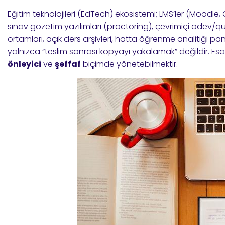
Eğitim teknolojileri (EdTech) ekosistemi; LMS’ler (Moodle
sınav gözetim yazılımları (proctoring), çevrimiçi ödev/qu
ortamları, açık ders arşivleri, hatta öğrenme analitiği pan
yalnızca “teslim sonrası kopyayı yakalamak” değildir. Es
önleyici
ve
şeffaf
biçimde yönetebilmektir.