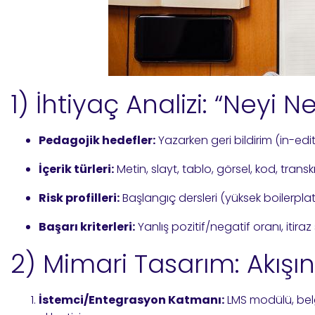
1) İhtiyaç Analizi: “Neyi 
Pedagojik hedefler:
Yazarken geri bildirim (in-ed
İçerik türleri:
Metin, slayt, tablo, görsel, kod, trans
Risk profilleri:
Başlangıç dersleri (yüksek boilerplate
Başarı kriterleri:
Yanlış pozitif/negatif oranı, itir
2) Mimari Tasarım: Akışın
İstemci/Entegrasyon Katmanı:
LMS modülü, belg