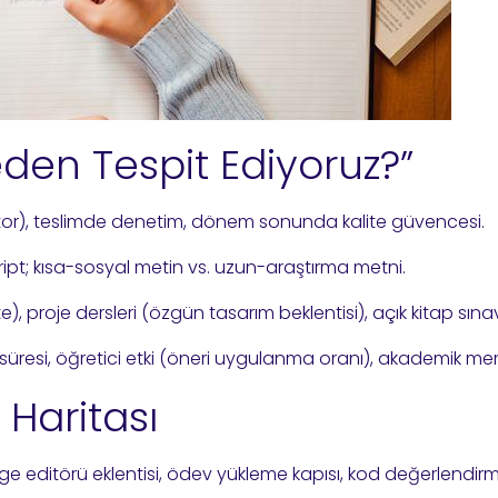
Neden Tespit Ediyoruz?”
itor), teslimde denetim, dönem sonunda kalite güvencesi.
kript; kısa-sosyal metin vs. uzun-araştırma metni.
), proje dersleri (özgün tasarım beklentisi), açık kitap sınav
az süresi, öğretici etki (öneri uygulanma oranı), akademik m
 Haritası
e editörü eklentisi, ödev yükleme kapısı, kod değerlendirm