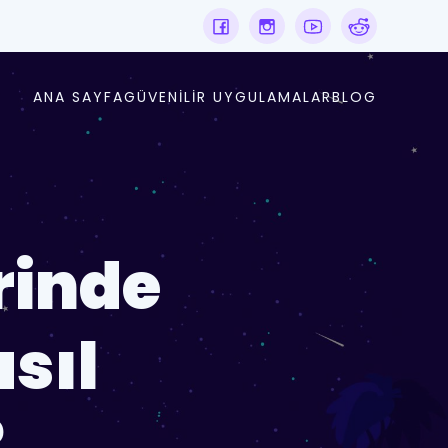
ANA SAYFA
GÜVENILIR UYGULAMALAR
BLOG
rinde
asıl
?