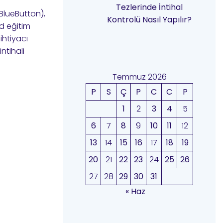
Tezlerinde İntihal
gBlueButton),
Kontrolü Nasıl Yapılır?
od eğitim
ihtiyacı
ntihali
Temmuz 2026
P
S
Ç
P
C
C
P
1
2
3
4
5
6
7
8
9
10
11
12
13
14
15
16
17
18
19
20
21
22
23
24
25
26
27
28
29
30
31
« Haz