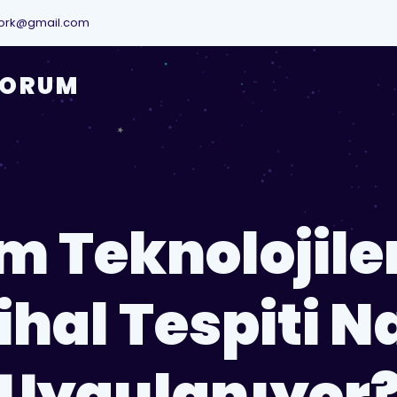
ork@gmail.com
YORUM
im Teknolojile
ihal Tespiti N
Uygulanıyor