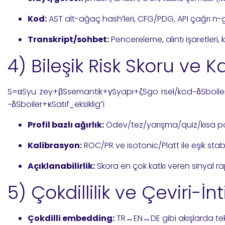
Kod:
AST alt-ağaç hash’leri, CFG/PDG, API çağrı n-gra
Transkript/sohbet:
Pencereleme, alıntı işaretleri, 
4) Bileşik Risk Skoru ve 
S=αSyu¨zey+βSsemantik+γSyapı+ζSgo¨rsel/kod−δSboiler+κ
−
δ
S
boiler
+
κ
S
at
ı
f_eksikli
g
˘
i
Profil bazlı ağırlık:
Ödev/tez/yarışma/quiz/kısa pos
Kalibrasyon:
ROC/PR ve isotonic/Platt ile eşik st
Açıklanabilirlik:
Skora en çok katkı veren sinyal r
5) Çokdillilik ve Çeviri-İnt
Çokdilli embedding:
TR↔EN↔DE gibi akışlarda tek u